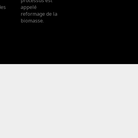
processus est
des
appelé
reformage de la
biomasse.