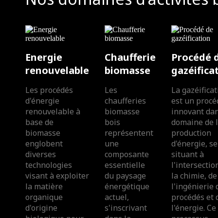
Energie
Chaufferie
Procédé 
renouvelable
biomasse
gazéifica
Les procédés
Les
La gazéificat
d'énergie
chaufferies
est un procé
renouvelable à
biomasse
innovant dan
base de
bois
domaine de 
biomasse
représentent
production
englobent
une
d'énergie, se
diverses
composante
situant à
technologies
essentielle
l'intersectio
visant à exploiter
du paysage
la chimie, de
la matière
énergétique
l'ingénierie 
organique
actuel,
procédés et 
d'origine
s'inscrivant
l'énergie. Ce