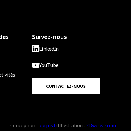
des
Suivez-nous
LinkedIn
YouTube
tivités
CONTACTEZ-NOUS
Conception :
purjus.fr
Illustration :
3Dweave.com