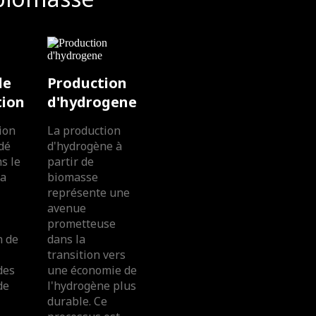
de
Production
tion
d'hydrogene
ion
La production
dé
d'hydrogène à
s le
partir de
la
biomasse
représente une
avenue
prometteuse
n de
dans la
transition vers
des
une économie de
de
l'hydrogène plus
durable. Ce