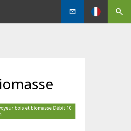
search
mail
biomasse
oyeur bois et biomasse Débit 10 
h