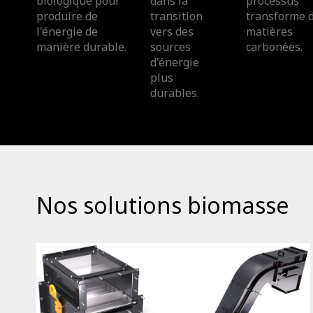
biologique pour
dans la
processus
produire de
transition
transforme 
l'énergie de
vers des
matières
manière durable.
sources
carbonées.
d'énergie
plus
durables.
Nos solutions biomasse