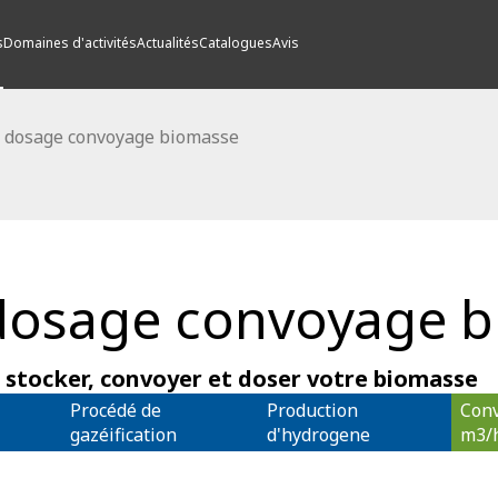
s
Domaines d'activités
Actualités
Catalogues
Avis
 dosage convoyage biomasse
dosage convoyage 
 stocker, convoyer et doser votre biomasse
Procédé de 
Production 
Conv
gazéification
d'hydrogene
m3/