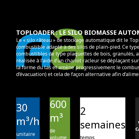
TOPLOADER : LE SILO BIOMASSE AUT
Le « silo râteau » de stockage automatique dit le To
combustible adapté à des silos de plain-pied. Ce typ
combustibles de type plaquettes de bois, granulés, a
réalisée à l’aide d’un chariot racleur se déplaçant sur
la forme du tas et amène progressivement le combust
d’évacuation) et cela de façon alternative afin d’alim
600
30
2
m³
m³/h
semaines
C
de
unitaire
volume
temps