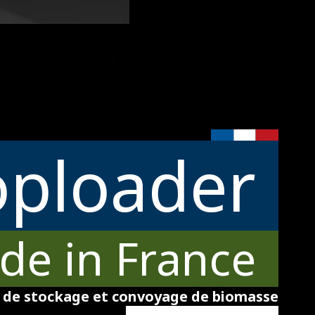
oploader
de in France
s de stockage et convoyage de biomasse