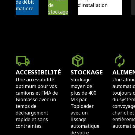
de débit
de
d’installation
matière
stockage
local_shipping
package_2
autorenew
ACCESSIBILITÉ
STOCKAGE
ALIME
Une accessibilité
Stockage
Une alime
optimum pour vos
moyen de
automatiq
camions et FMA de
plus de 400
toujours 
Biomasse avec un
M3 par
du systè
temps de
Toploader
convoyage
déchargement
avec un
chariot et
rapide et sans
lissage
entièrem
contraintes.
automatique
automatis
de votre