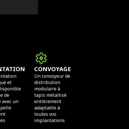
settings
NTATION
CONVOYAGE
ntation
Un convoyeur de
ue et
distribution
disponible
modulaire à
me de
tapis métallisé
 avec un
entièrement
 pelle
adaptable à
ent
toutes vos
és
implantations