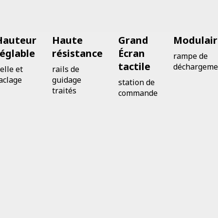
Hauteur
Haute
Grand
Modulair
réglable
résistance
Écran
rampe de
tactile
déchargeme
elle et
rails de
aclage
guidage
station de
traités
commande