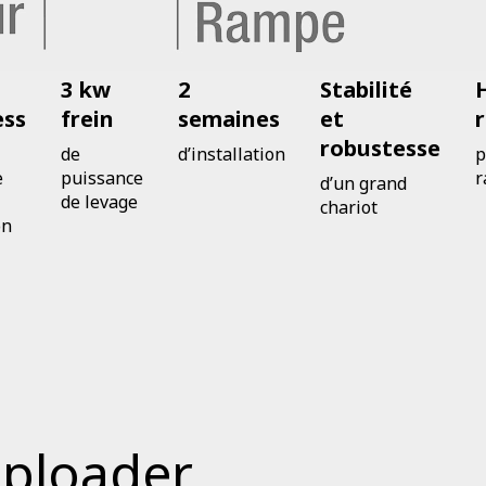
3 kw
2
Stabilité
ess
frein
semaines
et
robustesse
de
d’installation
p
e
puissance
r
d’un grand
de levage
chariot
on
oploader