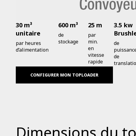
30 m³
600 m³
25 m
3.5 kw
unitaire
Brushl
de
par
stockage
min.
par heures
de
en
d’alimentation
puissanc
vitesse
de
rapide
translati
CONFIGURER MON TOPLOADER
Dimensions du t