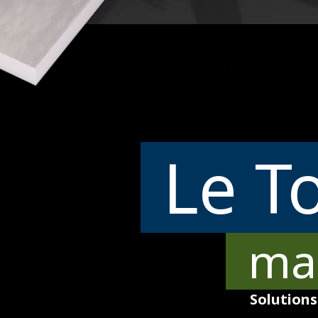
Le T
ma
Solution