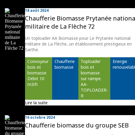
18 août 2024
Chaufferie Biomasse Prytanée nationa
militaire de La Flèche 72
Un toploader AA Biomasse pour Le Prytanée national
militaire de La Flèche, un établissement prestigieux en
Sarthe.
Convoyeur 
Chaufferie 
Toploader 
Energie 
bois et 
biomasse
bois et 
renouvelab
biomasse 
biomasse 
Débit 10 
sur rampe. 
m3/h
AA-
TOPLOADER-
R
Lire la suite
16 octobre 2024
Chaufferie biomasse du groupe SEB