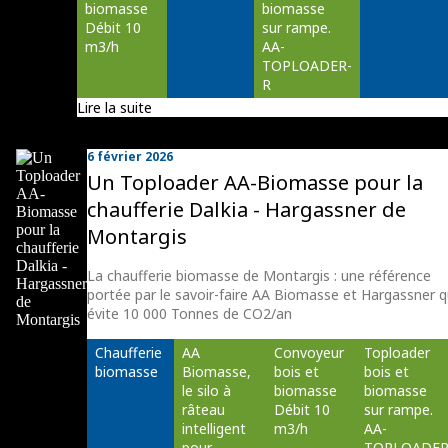
biomasse 
biomasse 
Débit 10 
sur rampe. 
m3/h
AA-
TOPLOADER-
R
Lire la suite
6 février 2026
Un Toploader AA-Biomasse pour la
chaufferie Dalkia - Hargassner de
Montargis
La chaufferie biomasse de Montargis : une référence
portée par le savoir-faire AA Biomasse et Hargassner q
évite 10 000 Tonnes de CO2/an
Chaufferie 
AA 
Convoyeur 
Toploader 
biomasse
Biomasse, 
bois et 
bois et 
le silo à 
biomasse 
biomasse 
râteau 
Débit 10 
sur rampe. 
intelligent 
m3/h
AA-
pour 
TOPLOADER