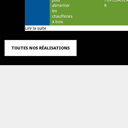
alimenter 
R
les 
chaufferies 
à bois
Lire la suite
TOUTES NOS RÉALISATIONS