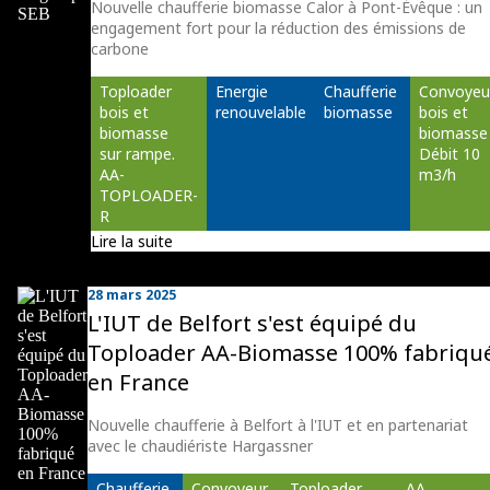
Nouvelle chaufferie biomasse Calor à Pont-Évêque : un
engagement fort pour la réduction des émissions de
carbone
Toploader 
Energie 
Chaufferie 
Convoyeu
bois et 
renouvelable
biomasse
bois et 
biomasse 
biomasse
sur rampe. 
Débit 10 
AA-
m3/h
TOPLOADER-
R
Lire la suite
28 mars 2025
L'IUT de Belfort s'est équipé du
Toploader AA-Biomasse 100% fabriqu
en France
Nouvelle chaufferie à Belfort à l'IUT et en partenariat
avec le chaudiériste Hargassner
Chaufferie 
Convoyeur 
Toploader 
AA 