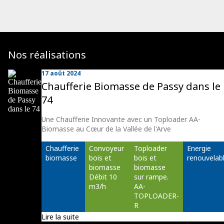
Nos réalisations
17 août 2024
Chaufferie Biomasse de Passy dans le
74
Une Chaufferie Innovante avec un Toploader AA-
Biomasse au Cœur de la Vallée de l'Arve
Chaufferie 
Convoyeur 
Toploader 
Energie 
biomasse
bois et 
bois et 
renouvelab
biomasse 
biomasse 
Débit 10 
sur rampe. 
m3/h
AA-
TOPLOADER-
R
Lire la suite