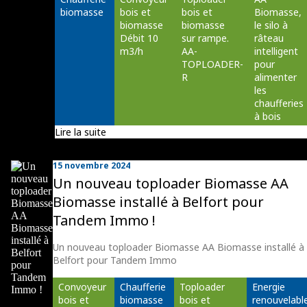
biomasse
bois et 
bois et 
Biomasse, 
biomasse 
biomasse 
le silo à 
Débit 10 
sur rampe. 
râteau 
m3/h
AA-
intelligent 
TOPLOADER-
pour 
R
alimenter 
les 
chaufferies 
à bois
Lire la suite
15 novembre 2024
Un nouveau toploader Biomasse AA
Biomasse installé à Belfort pour
Tandem Immo !
Un nouveau toploader Biomasse AA Biomasse installé à
Belfort pour Tandem Immo
Convoyeur 
Chaufferie 
Toploader 
Energie 
bois et 
biomasse
bois et 
renouvelabl